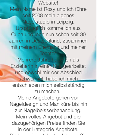
Website!
Mein Name ist Rosy und ich führe
seit 2008 mein eigenes
Nagelstudio in Leipzig.
Ursprünglich komme ich aus
Cuba und lebe nun schon seit 30
Jahren in Deutschland, zusammen
mit meinem Ehemann und meiner
Tochter.
Mehrere Jahre habe ich als
Erzieherin in einer Kita gearbeitet
und obwohl mir der Abschied
schwer fiel, habe ich mich
entschieden mich selbstständig
zu machen.
Meine Angebote gehen von
Nageldesign und Maniküre bis hin
zur Nagelbeisserbehandlung.
Mein volles Angebot und die
dazugehörigen Preise finden Sie
in der Kategorie Angebote.