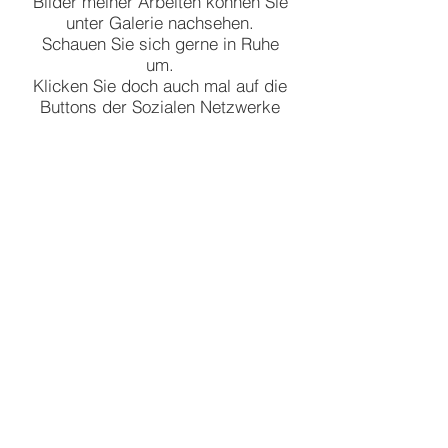
Bilder meiner Arbeiten können Sie
unter Galerie nachsehen.
Schauen Sie sich gerne in Ruhe
um.
Klicken Sie doch auch mal auf die
Buttons der Sozialen Netzwerke
oben auf der Menüleiste, sie leiten
Sie direkt zu meiner Facebook-
oder Instagramseite.
Wenn Fragen auftreten, können
Sie sich per Kontaktformular oder
telefonisch mit mir in Verbindung
setzen.
Natürlich berate ich Sie gern
kostenlos, bevor Sie sich für
etwas entscheiden.
Viel Spaß auf meiner Website!
- Rosy